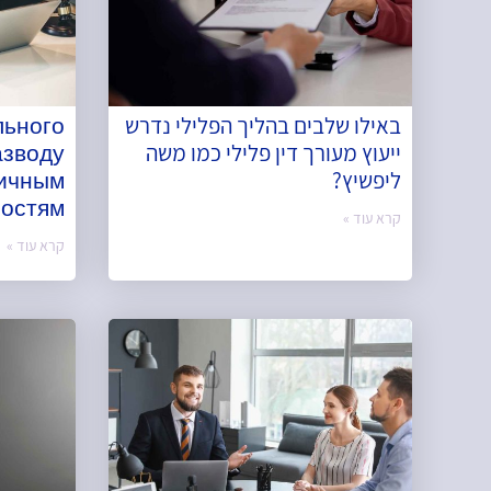
באילו שלבים בהליך הפלילי נדרש
льного
ייעוץ מעורך דין פלילי כמו משה
азводу
ליפשיץ?
личным
остям?
קרא עוד »
קרא עוד »