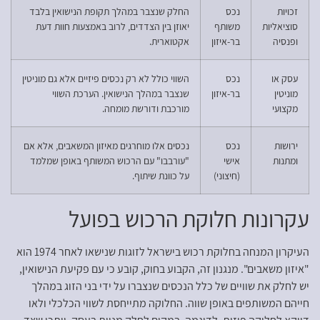
זכויות
נכס
החלק שנצבר במהלך תקופת הנישואין בלבד
סוציאליות
משותף
יאוזן בין הצדדים, לרוב באמצעות חוות דעת
ופנסיה
בר-איזון
אקטוארית.
עסק או
נכס
השווי כולל לא רק נכסים פיזיים אלא גם מוניטין
מוניטין
בר-איזון
שנצבר במהלך הנישואין. הערכת השווי
מקצועי
מורכבת ודורשת מומחה.
ירושות
נכס
נכסים אלו מוחרגים מאיזון המשאבים, אלא אם
ומתנות
אישי
"עורבבו" עם הרכוש המשותף באופן שמלמד
(חיצוני)
על כוונת שיתוף.
עקרונות חלוקת הרכוש בפועל
העיקרון המנחה בחלוקת רכוש בישראל לזוגות שנישאו לאחר 1974 הוא
"איזון משאבים". מנגנון זה, הקבוע בחוק, קובע כי עם פקיעת הנישואין,
יש לחלק את שוויים של כלל הנכסים שנצברו על ידי בני הזוג במהלך
חייהם המשותפים באופן שווה. החלוקה מתייחסת לשווי הכלכלי ולאו