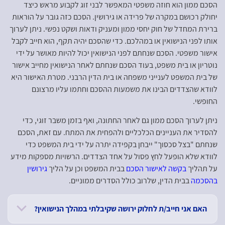
הסכם ממון הוא חוזה משפטי המאפשר לבני זוג לקבוע מראש כיצד
יחולק רכושם במקרה של פרידה או גירושין. הסכם כזה גובר על הוראות
ברירת המחדל של חוק יחסי ממון ומעניק ודאות ושקט נפשי. ניתן לערוך
אותו לפני הנישואין או במהלכם. כדי שהסכם יהיה תקף, הוא חייב לקבל
אישור משפטי. הסכם שנחתם לפני הנישואין יכול להיות מאושר על ידי
נוטריון או בית משפט, בעוד הסכם שנחתם לאחר הנישואין מחייב אישור
של בית המשפט לענייני משפחה או בית הדין הרבני. מטרת האישור היא
לוודא שהצדדים הבינו את משמעות ההסכם וחתמו עליו מרצונם
החופשי.
ניתן לערוך הסכם ממון גם לאחר החתונה, ואף בזמן משבר זוגי, כדי
להסדיר את העניינים הכלכליים ולהפחית את המתח. עם זאת, הסכם
שנחתם "בצל סכסוך" ייבחן בקפידה יתרה על ידי בית המשפט כדי
לוודא שלא הופעל לחץ פסול על אחד הצדדים. הרשויות מספקות מידע
על תהליך
בקשה לאישור הסכם
בבית המשפט וכן על הליך
גירושין
בהסכמה
בבית הדין, שלרוב כולל הסדרים ממוניים.
האם אני חייב/ת לחלוק ירושה שקיבלתי במהלך הנישואין?