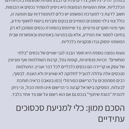
במהלך הליכי גירושין, צדדים עלולים לבצע טעויות שפוגעות בזכויותיהם
הכלכליות. אחת הטעויות הנפוצות היא ניסיון להסתיר נכסים או הכנסות.
חשוב לדעת כי למערכת המשפט יש כלים להתמודדות עם תופעה זו,
כולל צווי גילוי מסמכים המחייבים בנקים וחברות ביטוח לחשוף מידע,
ואף מינוי חוקרים פרטיים. צד שייתפס בהסתרת נכסים מסתכן לא רק
בחיובו למסור את המידע, אלא גם בפגיעה באמינותו ובאפשרות שבית
המשפט יפסוק נגדו סנקציות כלכליות.
טעות נפוצה נוספת היא חוסר הבנה לגבי שוויים של נכסים "בלתי
מוחשיים". זכויות פנסיוניות, קופות גמל, קרנות השתלמות ואף מוניטין
של עסק או קריירה הם נכסים כלכליים לכל דבר ועניין. התעלמות
מנכסים אלה עלולה להוביל לחלוקה לא שוויונית ולא הוגנת. לבסוף,
רבים מסתמכים על הרישום הפורמלי (כמו בטאבו) כראיה חותכת
לבעלות. הפסיקה בישראל קבעה כי הרישום אינו חזות הכול, וכי ניתן
להוכיח "כוונת שיתוף" בנכס גם אם הוא רשום על שם צד אחד בלבד.
הסכם ממון: כלי למניעת סכסוכים
עתידיים