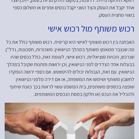
דווקא לחלוקה פיזית. לדוגמה, במקום לחלק מניות בעסק, ייתכן שצד
אחד יקבל את העסק והצד השני יקבל נכסים אחרים או תשלום כספי
בשווי מחצית העסק.
רכוש משותף מול רכוש אישי
האבחנה בין רכוש משותף לאישי היא קריטית. רכוש משותף כולל את כל
מה שנצבר ממאמץ משותף במהלך הנישואין: משכורות, חסכונות, נדל"ן
שנרכש, וזכויות סוציאליות. רכוש אישי, לעומת זאת, כולל נכסים שהיו
בבעלות אחד הצדדים לפני הנישואין, וכן ירושות ומתנות שקיבל במהלך
הנישואין. עם זאת, הגבולות יכולים להיטשטש. אם כספי ירושה הופקדו
לחשבון משותף ושימשו את המשפחה, או אם דירה מלפני הנישואין
שופצה בכספים משותפים, בית המשפט עשוי לראות בכך כוונת שיתוף
ולהכליל את הנכס (או חלקו) במסת הנכסים המשותפים.