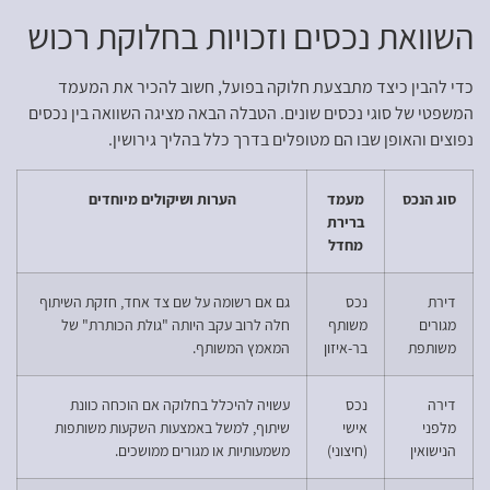
השוואת נכסים וזכויות בחלוקת רכוש
כדי להבין כיצד מתבצעת חלוקה בפועל, חשוב להכיר את המעמד
המשפטי של סוגי נכסים שונים. הטבלה הבאה מציגה השוואה בין נכסים
נפוצים והאופן שבו הם מטופלים בדרך כלל בהליך גירושין.
סוג הנכס
מעמד
הערות ושיקולים מיוחדים
ברירת
מחדל
דירת
נכס
גם אם רשומה על שם צד אחד, חזקת השיתוף
מגורים
משותף
חלה לרוב עקב היותה "גולת הכותרת" של
משותפת
בר-איזון
המאמץ המשותף.
דירה
נכס
עשויה להיכלל בחלוקה אם הוכחה כוונת
מלפני
אישי
שיתוף, למשל באמצעות השקעות משותפות
הנישואין
(חיצוני)
משמעותיות או מגורים ממושכים.